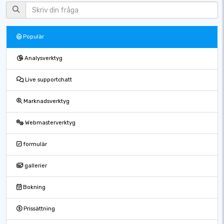
Populär
Analysverktyg
Live supportchatt
Marknadsverktyg
Webmasterverktyg
formulär
gallerier
Bokning
Prissättning