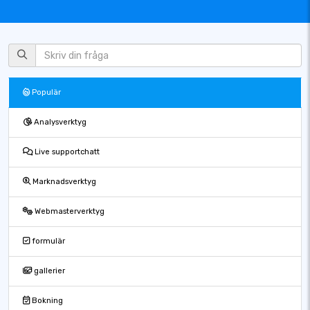
Populär
Analysverktyg
Live supportchatt
Marknadsverktyg
Webmasterverktyg
formulär
gallerier
Bokning