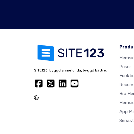
Produ
Hemsi
Priser
SITE123: byggd annorlunda, byggd bättre.
Funkti
Recens
Bra He
Hemsid
App M
Senast