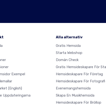
kt
Alla alternativ
da
Gratis Hemsida
Starta Webshop
oner
Domän Check
ioner
Gratis Hemsideskapare För Sta
msidor Exempel
Hemsideskapare För Företag
emallar
Hemsideskapare För Fotografi
arket
(English)
Evenemangshemsida
e Uppdateringarna
Skapa En Musikhemsida
Hemsideskapare För Bröllop