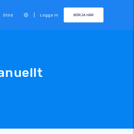
|
Stöd
Logga In
BÖRJA HÄR
anuellt