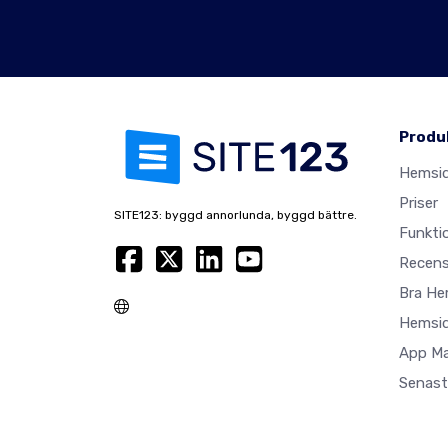
Produ
Hemsi
Priser
SITE123: byggd annorlunda, byggd bättre.
Funkti
Recens
Bra He
Hemsid
App M
Senast