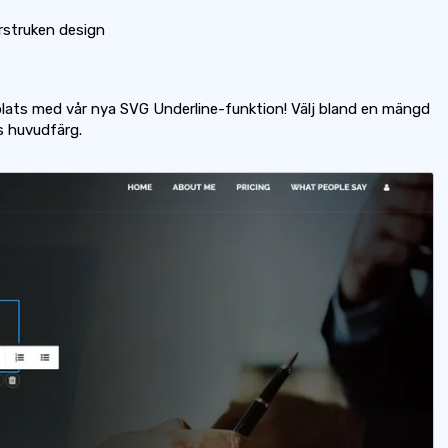
struken design
plats med vår nya SVG Underline-funktion! Välj bland en mängd
s huvudfärg.