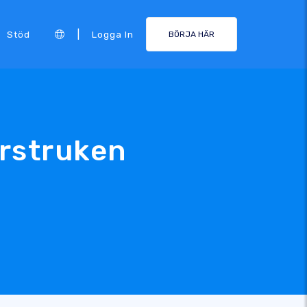
|
Stöd
Logga In
BÖRJA HÄR
rstruken