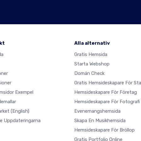
kt
Alla alternativ
da
Gratis Hemsida
Starta Webshop
oner
Domän Check
ioner
Gratis Hemsideskapare För Sta
msidor Exempel
Hemsideskapare För Företag
emallar
Hemsideskapare För Fotografi
arket
(English)
Evenemangshemsida
e Uppdateringarna
Skapa En Musikhemsida
Hemsideskapare För Bröllop
Gratis Portfolio Online