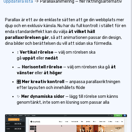
Uppdatera lista
Parallaxanimering — fler riktningsalternativ
Parallax är ett av de enklaste sätten att ge din webbplats mer
djup och en exklusiv känsla. Nu har du full kontroll: i stället för en
enda standardeffekt kan du välja
åt vilket håll
parallaxrörelsen går
, så att animationen passar din design,
dina bilder och berättelsen du vill att sidan ska förmedla.
↕️
Vertikal rörelse
— välj om rörelsen ska
gå
uppåt
eller
nedåt
↔️
Horisontell rörelse
— välj om rörelsen ska gå
åt
vänster
eller
åt höger
🎛️
Mer kreativ kontroll
— anpassa parallaxriktningen
efter layouten och innehållets flöde
✨
Mer dynamiska sidor
— lägg till rörelse som känns
genomtänkt, inte som en lösning som passar alla