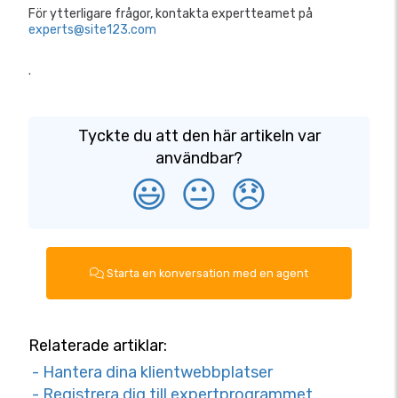
För ytterligare frågor, kontakta expertteamet på
experts@site123.com
.
Tyckte du att den här artikeln var
användbar?
😃
😐
😞
Starta en konversation med en agent
Relaterade artiklar:
- Hantera dina klientwebbplatser
- Registrera dig till expertprogrammet