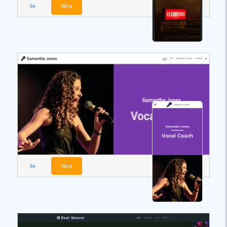
Se
Välja
Se
Välja