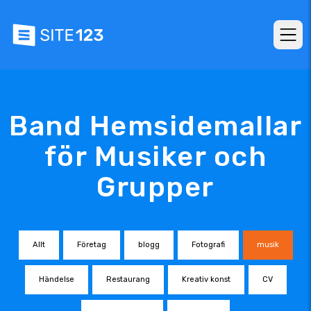
Band Hemsidemallar
för Musiker och
Grupper
Allt
Företag
blogg
Fotografi
musik
Händelse
Restaurang
Kreativ konst
CV