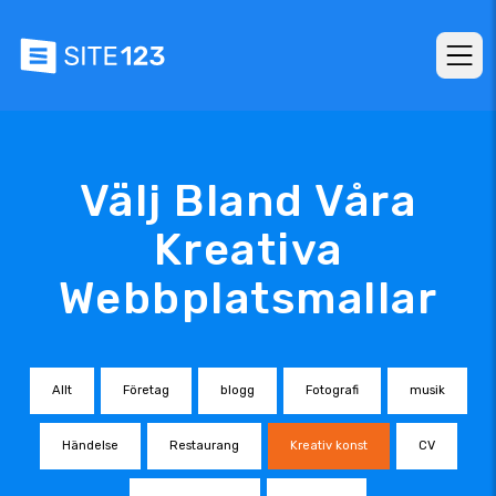
Välj Bland Våra
Kreativa
Webbplatsmallar
Allt
Företag
blogg
Fotografi
musik
Händelse
Restaurang
Kreativ konst
CV