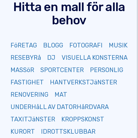
Hitta en mall för alla
behov
FöRETAG
BLOGG
FOTOGRAFI
MUSIK
RESEBYRå
DJ
VISUELLA KONSTERNA
MASSöR
SPORTCENTER
PERSONLIG
FASTIGHET
HANTVERKSTJäNSTER
RENOVERING
MAT
UNDERHåLL AV DATORHåRDVARA
TAXITJäNSTER
KROPPSKONST
KURORT
IDROTTSKLUBBAR