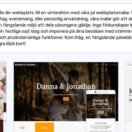
la din webbplats till en vinterdröm med våra jul webbplatsmallar.
tag, evenemang, eller personlig användning, våra mallar gör att d
n fängslande miljö att dela säsongens glädje. Inga förkunskaper 
din festliga sajt idag och imponera på dina besökare med stämnin
och användarvänliga funktioner. Kom ihåg, en fängslande julwebb
ra klick bort!
Se
Välja