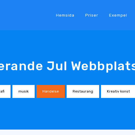
Hemsida
Priser
Exempel
rande Jul Webbplat
afi
musik
Händelse
Restaurang
Kreativ konst