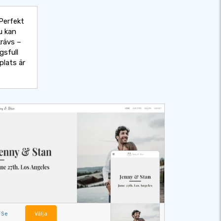
 Perfekt
u kan
krävs –
gsfull
plats är
Se
Välja