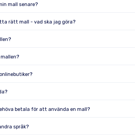
min mall senare?
tta rätt mall - vad ska jag göra?
llen?
 mallen?
 onlinebutiker?
rda?
ehöva betala för att använda en mall?
andra språk?