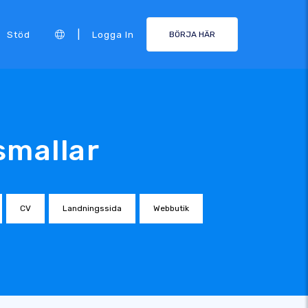
|
Stöd
Logga In
BÖRJA HÄR
smallar
CV
Landningssida
Webbutik