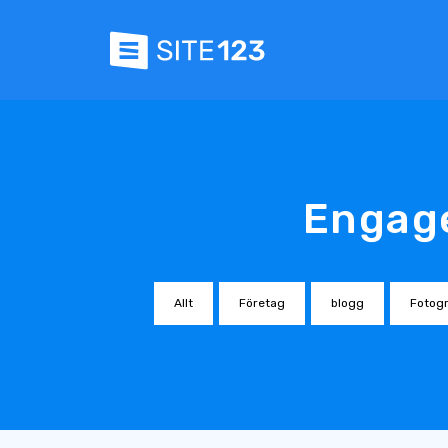
Engage
Allt
Företag
blogg
Fotogr