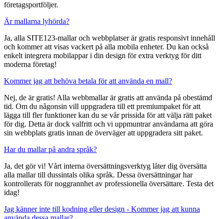
företagsportföljer.
Är mallarna lyhörda?
Ja, alla SITE123-mallar och webbplatser är gratis responsivt innehåll
och kommer att visas vackert på alla mobila enheter. Du kan också
enkelt integrera mobilappar i din design för extra verktyg för ditt
moderna företag!
Kommer jag att behöva betala för att använda en mall?
Nej, de är gratis! Alla webbmallar är gratis att använda på obestämd
tid. Om du någonsin vill uppgradera till ett premiumpaket för att
lägga till fler funktioner kan du se vår prissida för att välja rätt paket
för dig. Detta är dock valfritt och vi uppmuntrar användarna att göra
sin webbplats gratis innan de överväger att uppgradera sitt paket.
Har du mallar på andra språk?
Ja, det gör vi! Vårt interna översättningsverktyg låter dig översätta
alla mallar till dussintals olika språk. Dessa översättningar har
kontrollerats för noggrannhet av professionella översättare. Testa det
idag!
Jag känner inte till kodning eller design - Kommer jag att kunna
använda dessa mallar?