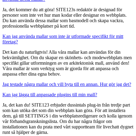
Ja, det kommer du att göra! SITE123s redaktör är designad för
personer som inte vet hur man kodar eller designar en webbplats.
Du kan använda dessa mallar som basmodell och skapa vackra,
professionella webbplatser på kort tid.
Kan jag använda mallar som inte är utformade specifikt för mitt
företag?
Det kan du naturligtvis! Alla våra mallar kan användas för din
bekvämlighet. Om du skapar en skönhets- och modewebbplats men
specifikt gillar utformningen av en arkitektonisk mall, använd den!
Våra mallar är som verktyg som är gjorda för att anpassa och
anpassa efter dina egna behov.
Jag testade några mallar och vill byta till en annan. Hur gör jag det?
Kan jag lägga till anpassade plugins till min mall?
Ja, det kan du! SITE123 erbjuder dussintals plug-in från tredje part
som kan utöka det som din webbplats kan göra. För att installera
dem, gå till SETTINGS i din webbplatsredigerare och kolla igenom
vår förhandsgranskningslista. Om du har några frågor om
installationen kan du prata med vårt supportteam för livechatt dygnet
runt så hjälper de gärna.