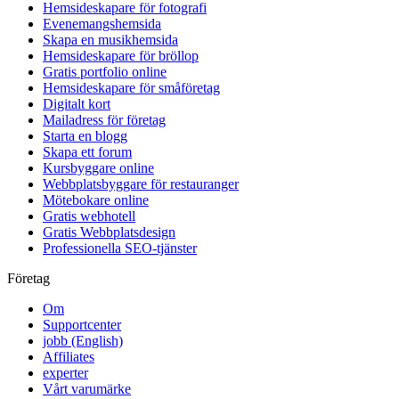
Hemsideskapare för fotografi
Evenemangshemsida
Skapa en musikhemsida
Hemsideskapare för bröllop
Gratis portfolio online
Hemsideskapare för småföretag
Digitalt kort
Mailadress för företag
Starta en blogg
Skapa ett forum
Kursbyggare online
Webbplatsbyggare för restauranger
Mötebokare online
Gratis webhotell
Gratis Webbplatsdesign
Professionella SEO-tjänster
Företag
Om
Supportcenter
jobb
(English)
Affiliates
experter
Vårt varumärke