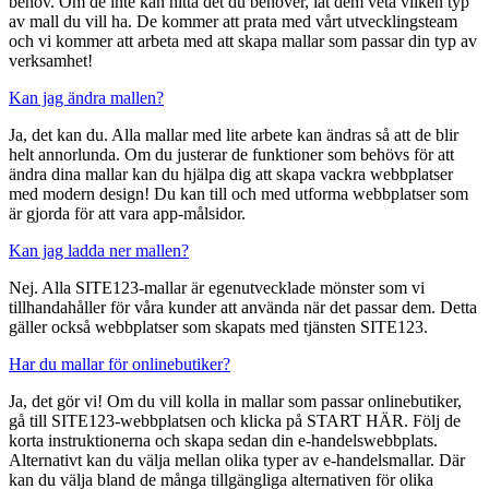
behov. Om de inte kan hitta det du behöver, låt dem veta vilken typ
av mall du vill ha. De kommer att prata med vårt utvecklingsteam
och vi kommer att arbeta med att skapa mallar som passar din typ av
verksamhet!
Kan jag ändra mallen?
Ja, det kan du. Alla mallar med lite arbete kan ändras så att de blir
helt annorlunda. Om du justerar de funktioner som behövs för att
ändra dina mallar kan du hjälpa dig att skapa vackra webbplatser
med modern design! Du kan till och med utforma webbplatser som
är gjorda för att vara app-målsidor.
Kan jag ladda ner mallen?
Nej. Alla SITE123-mallar är egenutvecklade mönster som vi
tillhandahåller för våra kunder att använda när det passar dem. Detta
gäller också webbplatser som skapats med tjänsten SITE123.
Har du mallar för onlinebutiker?
Ja, det gör vi! Om du vill kolla in mallar som passar onlinebutiker,
gå till SITE123-webbplatsen och klicka på START HÄR. Följ de
korta instruktionerna och skapa sedan din e-handelswebbplats.
Alternativt kan du välja mellan olika typer av e-handelsmallar. Där
kan du välja bland de många tillgängliga alternativen för olika