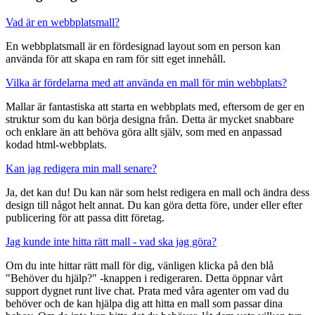
Vad är en webbplatsmall?
En webbplatsmall är en fördesignad layout som en person kan
använda för att skapa en ram för sitt eget innehåll.
Vilka är fördelarna med att använda en mall för min webbplats?
Mallar är fantastiska att starta en webbplats med, eftersom de ger en
struktur som du kan börja designa från. Detta är mycket snabbare
och enklare än att behöva göra allt själv, som med en anpassad
kodad html-webbplats.
Kan jag redigera min mall senare?
Ja, det kan du! Du kan när som helst redigera en mall och ändra dess
design till något helt annat. Du kan göra detta före, under eller efter
publicering för att passa ditt företag.
Jag kunde inte hitta rätt mall - vad ska jag göra?
Om du inte hittar rätt mall för dig, vänligen klicka på den blå
"Behöver du hjälp?" -knappen i redigeraren. Detta öppnar vårt
support dygnet runt live chat. Prata med våra agenter om vad du
behöver och de kan hjälpa dig att hitta en mall som passar dina