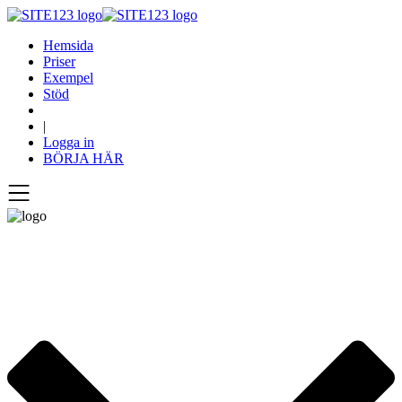
Hemsida
Priser
Exempel
Stöd
|
Logga in
BÖRJA HÄR