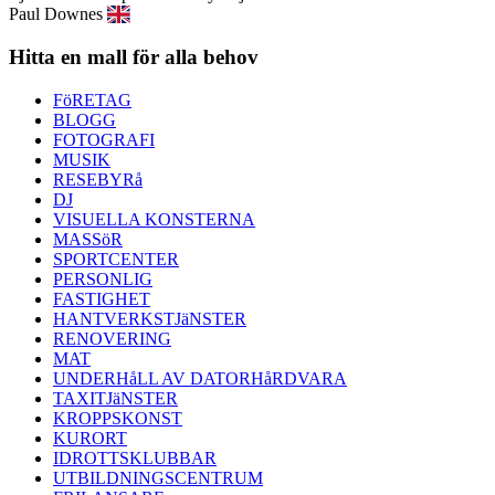
Paul Downes
Hitta en mall för alla behov
FöRETAG
BLOGG
FOTOGRAFI
MUSIK
RESEBYRå
DJ
VISUELLA KONSTERNA
MASSöR
SPORTCENTER
PERSONLIG
FASTIGHET
HANTVERKSTJäNSTER
RENOVERING
MAT
UNDERHåLL AV DATORHåRDVARA
TAXITJäNSTER
KROPPSKONST
KURORT
IDROTTSKLUBBAR
UTBILDNINGSCENTRUM