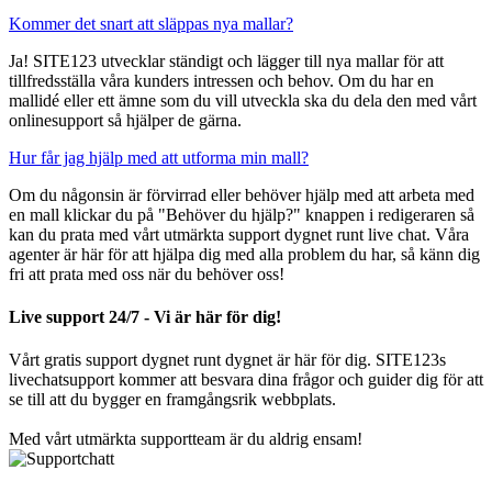
Kommer det snart att släppas nya mallar?
Ja! SITE123 utvecklar ständigt och lägger till nya mallar för att
tillfredsställa våra kunders intressen och behov. Om du har en
mallidé eller ett ämne som du vill utveckla ska du dela den med vårt
onlinesupport så hjälper de gärna.
Hur får jag hjälp med att utforma min mall?
Om du någonsin är förvirrad eller behöver hjälp med att arbeta med
en mall klickar du på "Behöver du hjälp?" knappen i redigeraren så
kan du prata med vårt utmärkta support dygnet runt live chat. Våra
agenter är här för att hjälpa dig med alla problem du har, så känn dig
fri att prata med oss när du behöver oss!
Live support 24/7 - Vi är här för dig!
Vårt gratis support dygnet runt dygnet är här för dig. SITE123s
livechatsupport kommer att besvara dina frågor och guider dig för att
se till att du bygger en framgångsrik webbplats.
Med vårt utmärkta supportteam är du aldrig ensam!