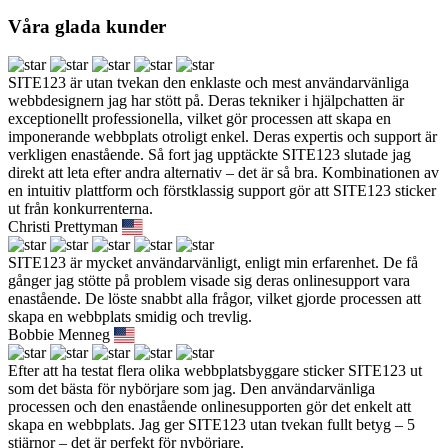
Våra glada kunder
SITE123 är utan tvekan den enklaste och mest användarvänliga
webbdesignern jag har stött på. Deras tekniker i hjälpchatten är
exceptionellt professionella, vilket gör processen att skapa en
imponerande webbplats otroligt enkel. Deras expertis och support är
verkligen enastående. Så fort jag upptäckte SITE123 slutade jag
direkt att leta efter andra alternativ – det är så bra. Kombinationen av
en intuitiv plattform och förstklassig support gör att SITE123 sticker
ut från konkurrenterna.
Christi Prettyman
SITE123 är mycket användarvänligt, enligt min erfarenhet. De få
gånger jag stötte på problem visade sig deras onlinesupport vara
enastående. De löste snabbt alla frågor, vilket gjorde processen att
skapa en webbplats smidig och trevlig.
Bobbie Menneg
Efter att ha testat flera olika webbplatsbyggare sticker SITE123 ut
som det bästa för nybörjare som jag. Den användarvänliga
processen och den enastående onlinesupporten gör det enkelt att
skapa en webbplats. Jag ger SITE123 utan tvekan fullt betyg – 5
stjärnor – det är perfekt för nybörjare.