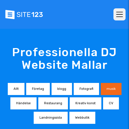
Professionella DJ
Website Mallar
Allt
Företag
blogg
Fotografi
musik
Händelse
Restaurang
Kreativ konst
CV
Landningssida
Webbutik