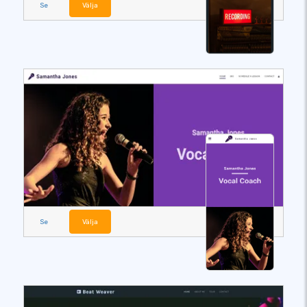
Se
Välja
Se
Välja