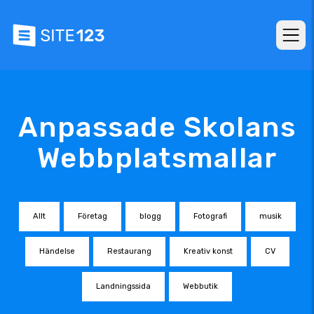
Anpassade Skolans
Webbplatsmallar
Allt
Företag
blogg
Fotografi
musik
Händelse
Restaurang
Kreativ konst
CV
Landningssida
Webbutik