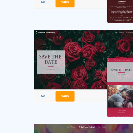
Se
Välja
Se
Välja