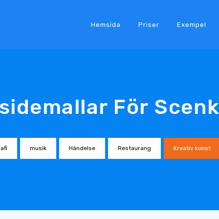
Hemsida
Priser
Exempel
idemallar För Scen
afi
musik
Händelse
Restaurang
Kreativ konst