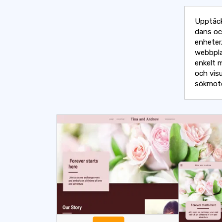
Upptäck
dans oc
enheter
webbpla
enkelt m
och visu
sökmoto