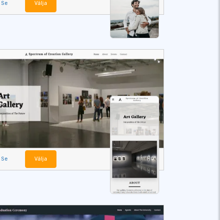
Se
Välja
Se
Välja