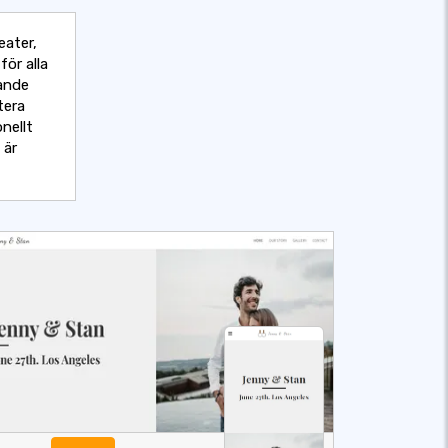
eater,
ör alla
rande
tera
nellt
 är