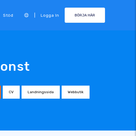
|
Stöd
Logga In
BÖRJA HÄR
konst
CV
Landningssida
Webbutik