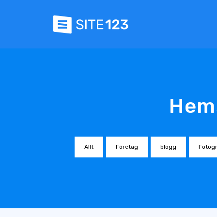
Hems
Allt
Företag
blogg
Fotogr