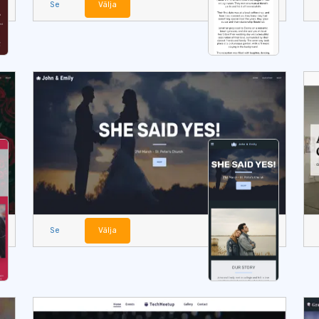
Se
Välja
Se
Välja