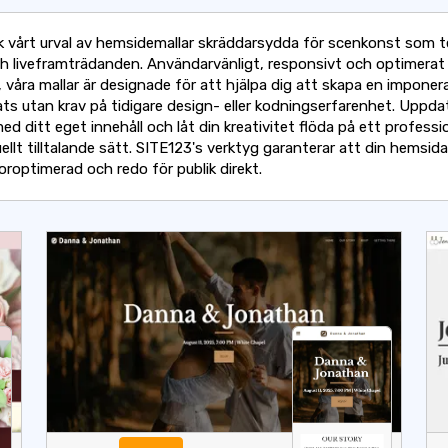
 vårt urval av hemsidemallar skräddarsydda för scenkonst som t
h liveframträdanden. Användarvänligt, responsivt och optimerat f
, våra mallar är designade för att hjälpa dig att skapa en impone
ts utan krav på tidigare design- eller kodningserfarenhet. Uppda
ed ditt eget innehåll och låt din kreativitet flöda på ett professio
ellt tilltalande sätt. SITE123's verktyg garanterar att din hemsida
roptimerad och redo för publik direkt.