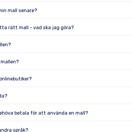
min mall senare?
tta rätt mall - vad ska jag göra?
llen?
 mallen?
 onlinebutiker?
rda?
ehöva betala för att använda en mall?
andra språk?