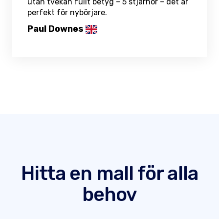
utan tvekan fullt betyg – 5 stjärnor – det är
perfekt för nybörjare.
Paul Downes
Hitta en mall för alla
behov