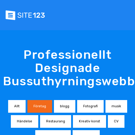
Professionellt
Designade
Bussuthyrningswebb
Allt
Företag
blogg
Fotografi
musik
Händelse
Restaurang
Kreativ konst
CV