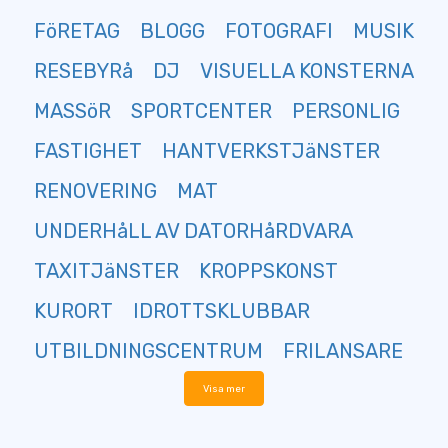
FöRETAG
BLOGG
FOTOGRAFI
MUSIK
RESEBYRå
DJ
VISUELLA KONSTERNA
MASSöR
SPORTCENTER
PERSONLIG
FASTIGHET
HANTVERKSTJäNSTER
RENOVERING
MAT
UNDERHåLL AV DATORHåRDVARA
TAXITJäNSTER
KROPPSKONST
KURORT
IDROTTSKLUBBAR
UTBILDNINGSCENTRUM
FRILANSARE
Visa mer