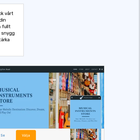
ck vårt
din
fullt
e snygg
tärka
Se
Välja