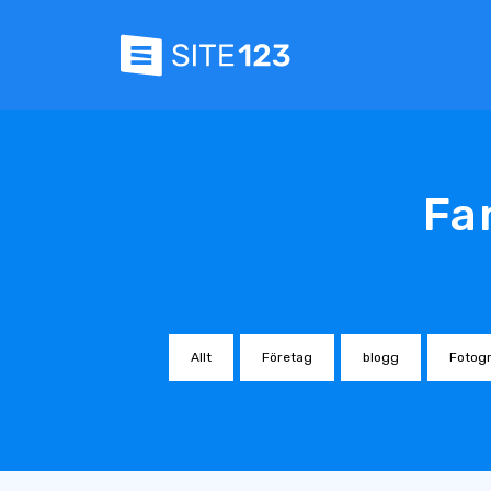
Fa
Allt
Företag
blogg
Fotogr