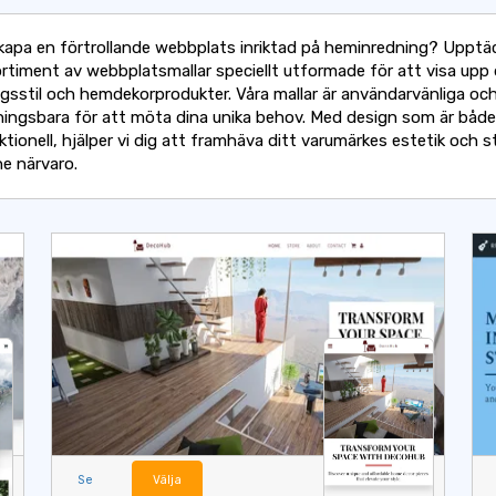
 skapa en förtrollande webbplats inriktad på heminredning? Upptä
ortiment av webbplatsmallar speciellt utformade för att visa upp 
ngsstil och hemdekorprodukter. Våra mallar är användarvänliga och 
ingsbara för att möta dina unika behov. Med design som är båd
tionell, hjälper vi dig att framhäva ditt varumärkes estetik och s
ne närvaro.
Se
Välja