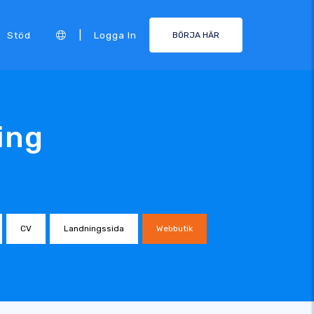
|
Stöd
Logga In
BÖRJA HÄR
ing
CV
Landningssida
Webbutik