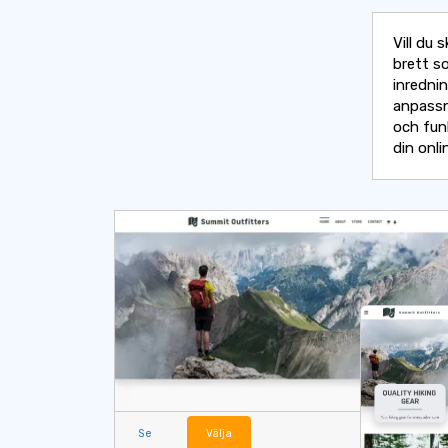
Vill du
brett s
inredni
anpassn
och funk
din onli
Se
Välja