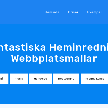
Hemsida
Priser
Exempel
ntastiska Heminredn
Webbplatsmallar
afi
musik
Händelse
Restaurang
Kreativ konst