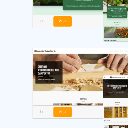
Se
Välja
Se
Välja