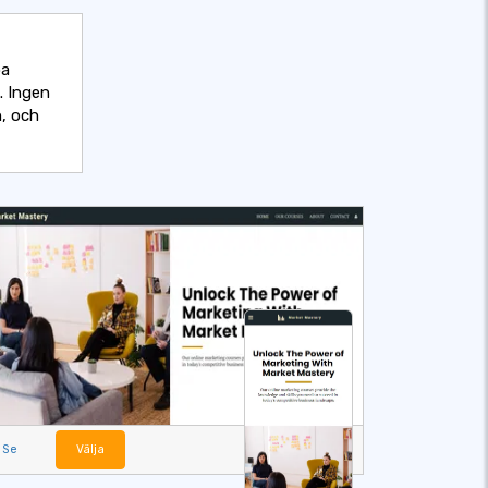
pa
. Ingen
n, och
Se
Välja