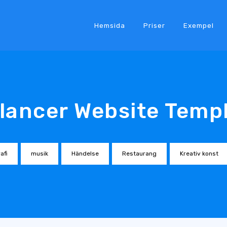
Hemsida
Priser
Exempel
lancer Website Temp
afi
musik
Händelse
Restaurang
Kreativ konst