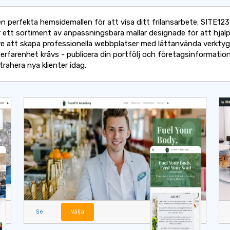
en perfekta hemsidemallen för att visa ditt frilansarbete. SITE123
r ett sortiment av anpassningsbara mallar designade för att hjäl
are att skapa professionella webbplatser med lättanvända verktyg
 erfarenhet krävs - publicera din portfölj och företagsinformatio
trahera nya klienter idag.
Se
Välja