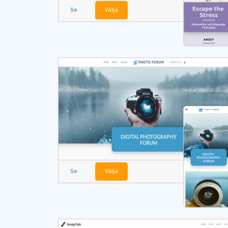
Se
Välja
Se
Välja