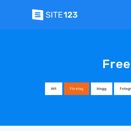
Free
Allt
Företag
blogg
Fotogr