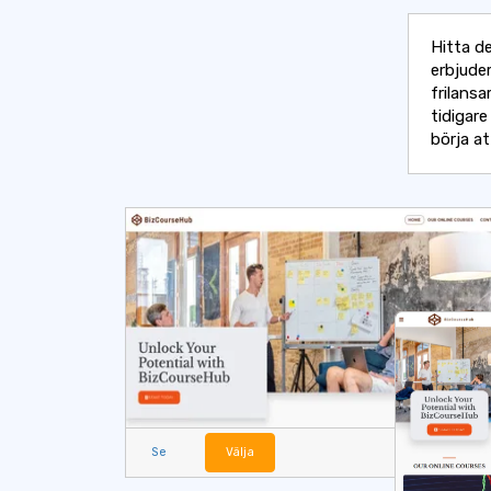
Hitta d
erbjude
frilans
tidigare
börja at
Se
Välja