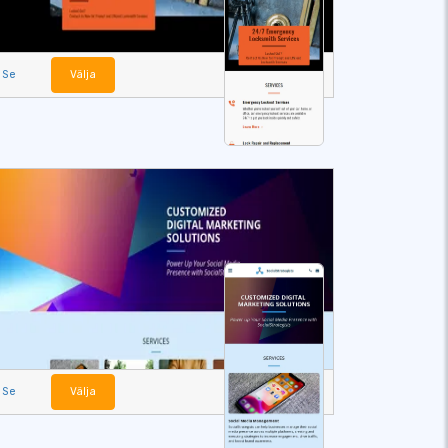
Se
Välja
Se
Välja