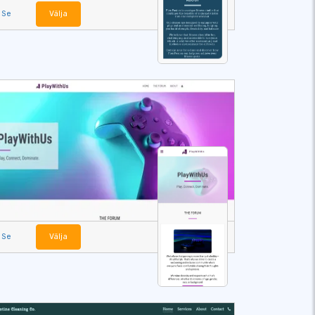
Se
Välja
Se
Välja