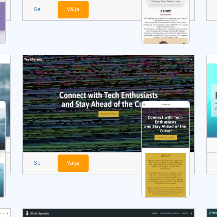
Se
Välja
Se
Välja