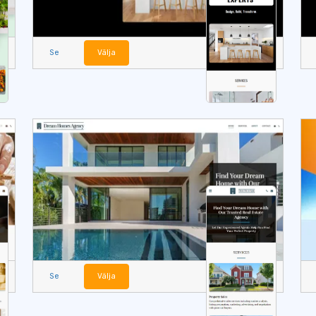
Se
Välja
Se
Välja