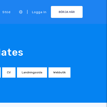
|
Stöd
Logga In
BÖRJA HÄR
lates
CV
Landningssida
Webbutik