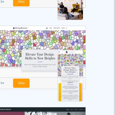
Se
Välja
Se
Välja