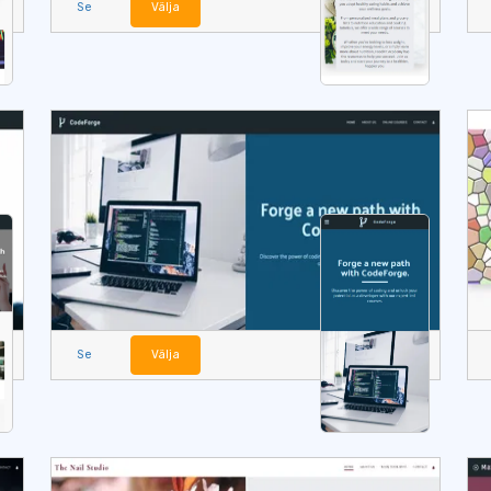
Se
Välja
Se
Välja