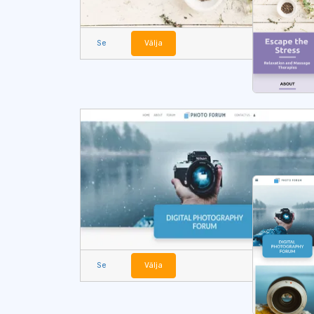
Se
Välja
Se
Välja