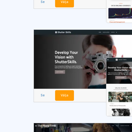
Se
Välja
Se
Välja