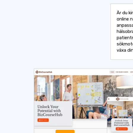
Är du ki
online 
anpassad
hälsobr
patient
sökmotor
växa di