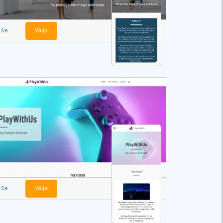
Se
Välja
Se
Välja