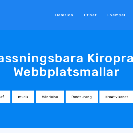
Hemsida
Priser
Exempel
ssningsbara Kiropr
Webbplatsmallar
afi
musik
Händelse
Restaurang
Kreativ konst