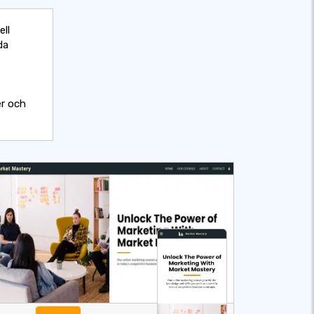
ell
da
er och