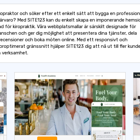
ropraktor och söker efter ett enkelt sätt att bygga en profession
närvaro? Med SITE123 kan du enkelt skapa en imponerande hemsi
 för kiropraktik. Våra webbplatsmallar är särskilt designade för
anschen och ger dig möjlighet att presentera dina tjänster, dela
recensioner och boka möten online. Med ett responsivt och
optimerat gränssnitt hjälper SITE123 dig att nå ut till fler kund
n verksamhet.