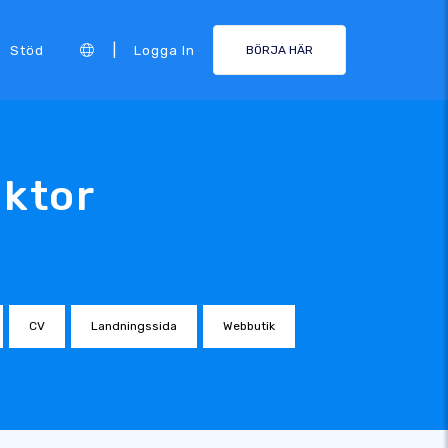
|
Stöd
Logga In
BÖRJA HÄR
aktor
CV
Landningssida
Webbutik