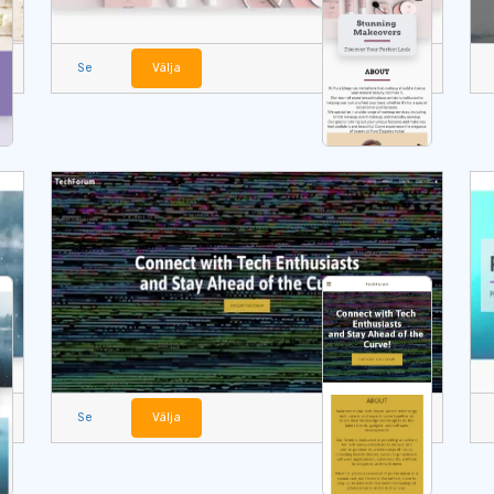
Se
Välja
Se
Välja