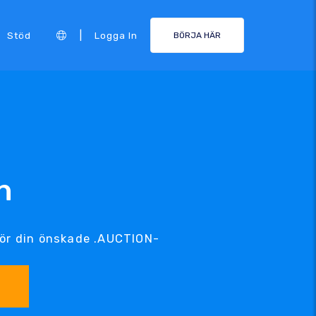
|
Stöd
Logga In
BÖRJA HÄR
n
ör din önskade .AUCTION-