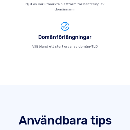
Njut av vår utmärkta plattform för hantering av
domännamn
Domänförlängningar
Välj bland ett stort urval av domän-TLD
Användbara tips