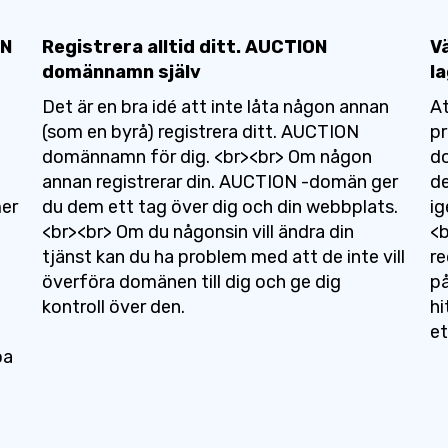
ON
Registrera alltid ditt. AUCTION
V
domännamn själv
la
Det är en bra idé att inte låta någon annan
At
n
(som en byrå) registrera ditt. AUCTION
pr
domännamn för dig. <br><br> Om någon
do
annan registrerar din. AUCTION -domän ger
de
mer
du dem ett tag över dig och din webbplats.
ig
<br><br> Om du någonsin vill ändra din
<b
tjänst kan du ha problem med att de inte vill
re
överföra domänen till dig och ge dig
på
kontroll över den.
hi
e
oa