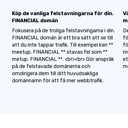
Köp de vanliga felstavningarna för din.
V
FINANCIAL domän
m
Fokusera på de troliga felstavningarna i din.
De
FINANCIAL domän är ett bra sätt att se till
f
att du inte tappar trafik. Till exempel kan **
f
meetup. FINANCIAL ** stavas fel som **
ni
metup. FINANCIAL **. <br><br> Gör anspråk
et
på de felstavade domänerna och
me
omdirigera dem till ditt huvudsakliga
domännamn för att få mer webbtrafik.