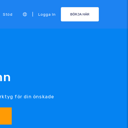
|
Stöd
Logga In
BÖRJA HÄR
mn
rktyg för din önskade