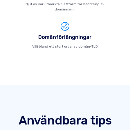
Njut av vår utmärkta plattform för hantering av
domännamn
Domänförlängningar
Välj bland ett stort urval av domän-TLD
Användbara tips