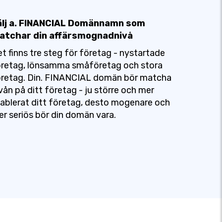
älj a. FINANCIAL Domännamn som
atchar din affärsmognadnivå
t finns tre steg för företag - nystartade
öretag, lönsamma småföretag och stora
öretag. Din. FINANCIAL domän bör matcha
vån på ditt företag - ju större och mer
ablerat ditt företag, desto mogenare och
r seriös bör din domän vara.