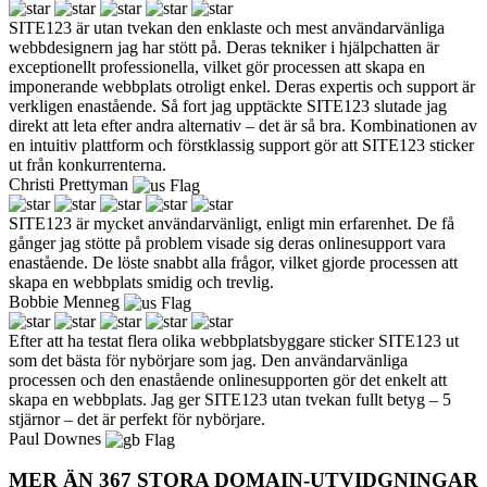
SITE123 är utan tvekan den enklaste och mest användarvänliga
webbdesignern jag har stött på. Deras tekniker i hjälpchatten är
exceptionellt professionella, vilket gör processen att skapa en
imponerande webbplats otroligt enkel. Deras expertis och support är
verkligen enastående. Så fort jag upptäckte SITE123 slutade jag
direkt att leta efter andra alternativ – det är så bra. Kombinationen av
en intuitiv plattform och förstklassig support gör att SITE123 sticker
ut från konkurrenterna.
Christi Prettyman
SITE123 är mycket användarvänligt, enligt min erfarenhet. De få
gånger jag stötte på problem visade sig deras onlinesupport vara
enastående. De löste snabbt alla frågor, vilket gjorde processen att
skapa en webbplats smidig och trevlig.
Bobbie Menneg
Efter att ha testat flera olika webbplatsbyggare sticker SITE123 ut
som det bästa för nybörjare som jag. Den användarvänliga
processen och den enastående onlinesupporten gör det enkelt att
skapa en webbplats. Jag ger SITE123 utan tvekan fullt betyg – 5
stjärnor – det är perfekt för nybörjare.
Paul Downes
MER ÄN 367 STORA DOMAIN-UTVIDGNINGAR