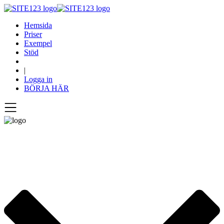
Hemsida
Priser
Exempel
Stöd
|
Logga in
BÖRJA HÄR