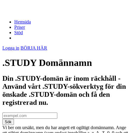
Hemsida
Priser
Stöd
Logga in
BÖRJA HÄR
.STUDY Domännamn
Din .STUDY-domän är inom räckhåll -
Använd vårt .STUDY-sökverktyg för din
önskade .STUDY-domän och få den
registrerad nu.
Sök
Vi ber om ursäkt, men du har angett ett ogiltigt domännamn. Ange
ett giltigt domännamn (som endast innehåller a–z, A–Z, 0–9 och ett