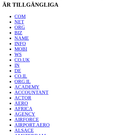
ÄR TILLGÄNGLIGA
COM
NET
ORG
BIZ
NAME
INFO
MOBI
WS
CO.UK
IN
DE
CO.IL
ORG.IL
ACADEMY
ACCOUNTANT
ACTOR
AERO
AFRICA
AGENCY
AIRFORCE
AIRPORT.AERO
ALSACE