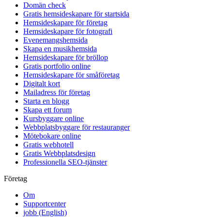
Domän check
Gratis hemsideskapare för startsida
Hemsideskapare för företag
Hemsideskapare för fotografi
Evenemangshemsida
Skapa en musikhemsida
Hemsideskapare för bröllop
Gratis portfolio online
Hemsideskapare för småföretag
Digitalt kort
Mailadress för företag
Starta en blogg
Skapa ett forum
Kursbyggare online
Webbplatsbyggare för restauranger
Mötebokare online
Gratis webhotell
Gratis Webbplatsdesign
Professionella SEO-tjänster
Företag
Om
Supportcenter
jobb
(English)