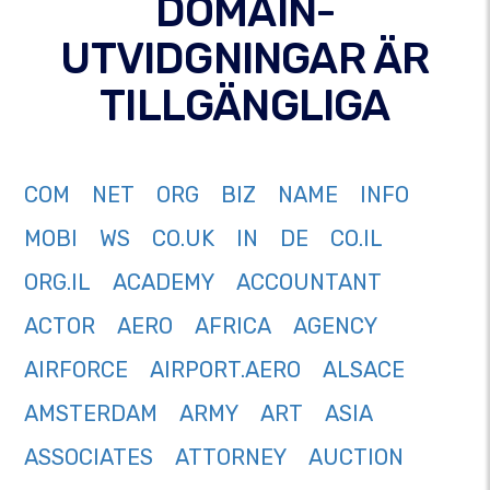
DOMAIN-
UTVIDGNINGAR ÄR
TILLGÄNGLIGA
COM
NET
ORG
BIZ
NAME
INFO
MOBI
WS
CO.UK
IN
DE
CO.IL
ORG.IL
ACADEMY
ACCOUNTANT
ACTOR
AERO
AFRICA
AGENCY
AIRFORCE
AIRPORT.AERO
ALSACE
AMSTERDAM
ARMY
ART
ASIA
ASSOCIATES
ATTORNEY
AUCTION