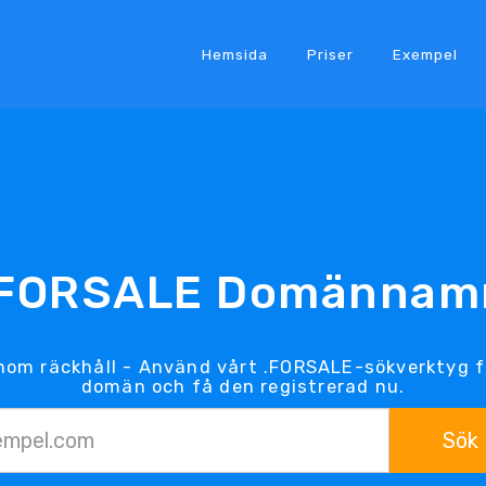
Hemsida
Priser
Exempel
.FORSALE Domännam
nom räckhåll - Använd vårt .FORSALE-sökverktyg f
domän och få den registrerad nu.
Sök