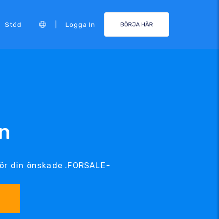
|
Stöd
Logga In
BÖRJA HÄR
n
ör din önskade .FORSALE-