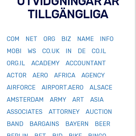
UTVIDGNINGAR ÄR
TILLGÄNGLIGA
COM
NET
ORG
BIZ
NAME
INFO
MOBI
WS
CO.UK
IN
DE
CO.IL
ORG.IL
ACADEMY
ACCOUNTANT
ACTOR
AERO
AFRICA
AGENCY
AIRFORCE
AIRPORT.AERO
ALSACE
AMSTERDAM
ARMY
ART
ASIA
ASSOCIATES
ATTORNEY
AUCTION
BAND
BARGAINS
BAYERN
BEER