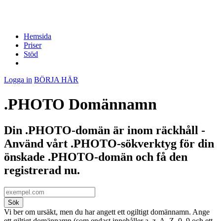
Hemsida
Priser
Stöd
Logga in
BÖRJA HÄR
.PHOTO Domännamn
Din .PHOTO-domän är inom räckhåll -
Använd vårt .PHOTO-sökverktyg för din
önskade .PHOTO-domän och få den
registrerad nu.
Sök
Vi ber om ursäkt, men du har angett ett ogiltigt domännamn. Ange
ett giltigt domännamn (som endast innehåller a–z, A–Z, 0–9 och ett