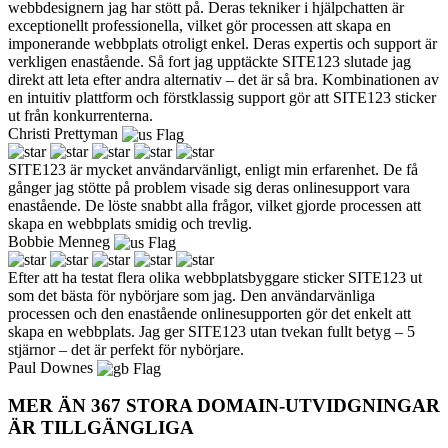
webbdesignern jag har stött på. Deras tekniker i hjälpchatten är
exceptionellt professionella, vilket gör processen att skapa en
imponerande webbplats otroligt enkel. Deras expertis och support är
verkligen enastående. Så fort jag upptäckte SITE123 slutade jag
direkt att leta efter andra alternativ – det är så bra. Kombinationen av
en intuitiv plattform och förstklassig support gör att SITE123 sticker
ut från konkurrenterna.
Christi Prettyman
SITE123 är mycket användarvänligt, enligt min erfarenhet. De få
gånger jag stötte på problem visade sig deras onlinesupport vara
enastående. De löste snabbt alla frågor, vilket gjorde processen att
skapa en webbplats smidig och trevlig.
Bobbie Menneg
Efter att ha testat flera olika webbplatsbyggare sticker SITE123 ut
som det bästa för nybörjare som jag. Den användarvänliga
processen och den enastående onlinesupporten gör det enkelt att
skapa en webbplats. Jag ger SITE123 utan tvekan fullt betyg – 5
stjärnor – det är perfekt för nybörjare.
Paul Downes
MER ÄN 367 STORA DOMAIN-UTVIDGNINGAR
ÄR TILLGÄNGLIGA