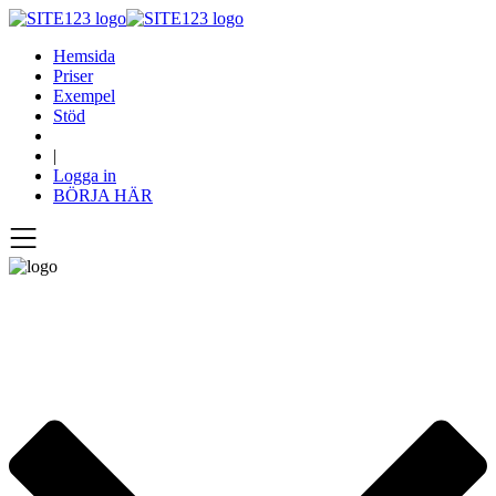
Hemsida
Priser
Exempel
Stöd
|
Logga in
BÖRJA HÄR