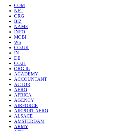
COM
NET
ORG
BIZ
NAME
INFO
MOBI
WS
CO.UK
IN
DE
CO.IL
ORG.IL
ACADEMY
ACCOUNTANT
ACTOR
AERO
AFRICA
AGENCY
AIRFORCE
AIRPORT.AERO
ALSACE
AMSTERDAM
ARMY