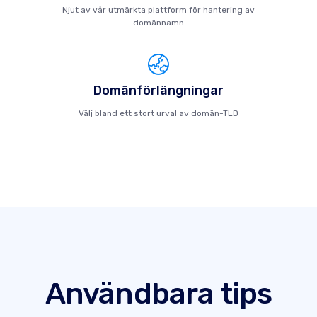
Njut av vår utmärkta plattform för hantering av
domännamn
Domänförlängningar
Välj bland ett stort urval av domän-TLD
Användbara tips