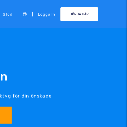
|
Stöd
Logga In
BÖRJA HÄR
mn
ktyg för din önskade