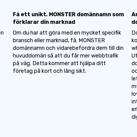
Få ett unikt. MONSTER domännamn som
A
förklarar din marknad
d
en
Om du har att göra med en mycket specifik
D
bransch eller marknad, få. MONSTER
ko
domännamn och vidarebefordra dem till din
w
huvuddomän så att du får mer webbtrafik
U
på väg. Detta kommer att hjälpa ditt
do
företag på kort och lång sikt.
oc
le
my
lo
in
er
di