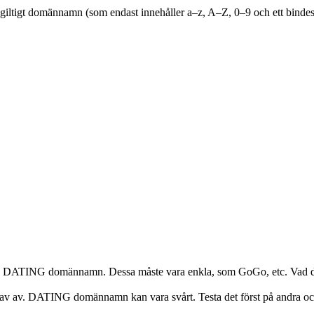
 giltigt domännamn (som endast innehåller a–z, A–Z, 0–9 och ett bindest
a. DATING domännamn. Dessa måste vara enkla, som GoGo, etc. Vad du än
tt hav av. DATING domännamn kan vara svårt. Testa det först på andra o