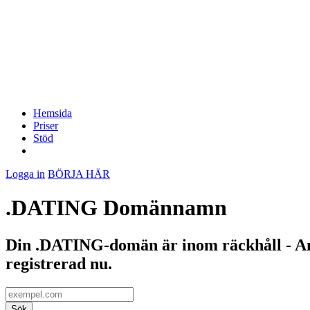
Hemsida
Priser
Stöd
Logga in
BÖRJA HÄR
.DATING Domännamn
Din .DATING-domän är inom räckhåll - A
registrerad nu.
Sök