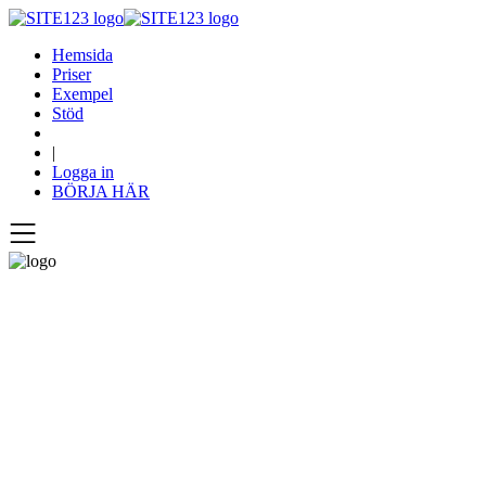
Hemsida
Priser
Exempel
Stöd
|
Logga in
BÖRJA HÄR