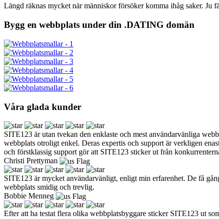
Längd räknas mycket när människor försöker komma ihåg saker. Ju färr
Bygg en webbplats under din .DATING domän
Våra glada kunder
SITE123 är utan tvekan den enklaste och mest användarvänliga webbdesi
webbplats otroligt enkel. Deras expertis och support är verkligen enast
och förstklassig support gör att SITE123 sticker ut från konkurrentern
Christi Prettyman
SITE123 är mycket användarvänligt, enligt min erfarenhet. De få gånger
webbplats smidig och trevlig.
Bobbie Menneg
Efter att ha testat flera olika webbplatsbyggare sticker SITE123 ut s