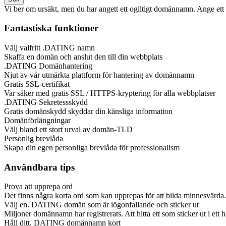
Vi ber om ursäkt, men du har angett ett ogiltigt domännamn. Ange ett
Fantastiska funktioner
Välj valfritt .DATING namn
Skaffa en domän och anslut den till din webbplats
.DATING Domänhantering
Njut av vår utmärkta plattform för hantering av domännamn
Gratis SSL-certifikat
Var säker med gratis SSL / HTTPS-kryptering för alla webbplatser
.DATING Sekretessskydd
Gratis domänskydd skyddar din känsliga information
Domänförlängningar
Välj bland ett stort urval av domän-TLD
Personlig brevlåda
Skapa din egen personliga brevlåda för professionalism
Användbara tips
Prova att upprepa ord
Det finns några korta ord som kan upprepas för att bilda minnesvärd
Välj en. DATING domän som är iögonfallande och sticker ut
Miljoner domännamn har registrerats. Att hitta ett som sticker ut i e
Håll ditt. DATING domännamn kort