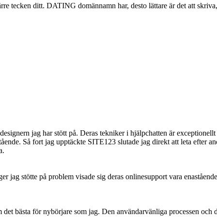
e tecken ditt. DATING domännamn har, desto lättare är det att skriva,
gnern jag har stött på. Deras tekniker i hjälpchatten är exceptionellt 
ående. Så fort jag upptäckte SITE123 slutade jag direkt att leta efter an
a.
 jag stötte på problem visade sig deras onlinesupport vara enastående. 
om det bästa för nybörjare som jag. Den användarvänliga processen och 