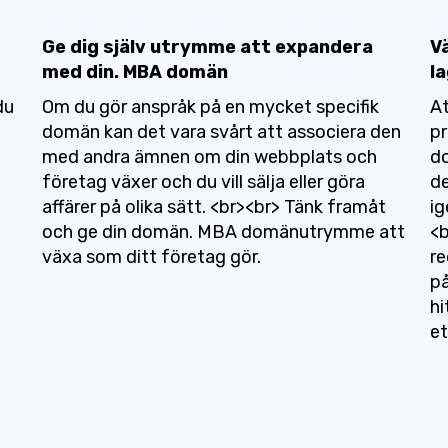
Ge dig själv utrymme att expandera
V
med din. MBA domän
la
du
Om du gör anspråk på en mycket specifik
At
domän kan det vara svårt att associera den
pr
d
med andra ämnen om din webbplats och
do
företag växer och du vill sälja eller göra
de
affärer på olika sätt. <br><br> Tänk framåt
ig
och ge din domän. MBA domänutrymme att
<b
växa som ditt företag gör.
re
på
hi
e