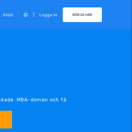
|
Stöd
Logga In
BÖRJA HÄR
nskade .MBA-domän och få