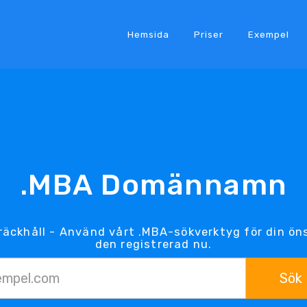
Hemsida
Priser
Exempel
.MBA Domännamn
räckhåll - Använd vårt .MBA-sökverktyg för din ö
den registrerad nu.
Sök