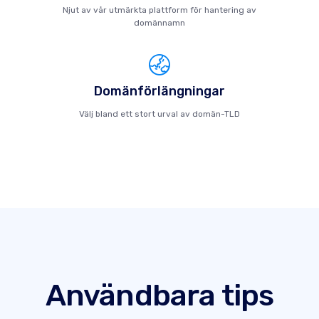
Njut av vår utmärkta plattform för hantering av
domännamn
Domänförlängningar
Välj bland ett stort urval av domän-TLD
Användbara tips